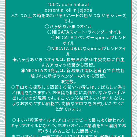
100% pure natural
essential oil in jojoba
ふたつ以上の箱をあわせるとハートの色がつながるシリーズ
です。
○八ヶ岳あかまつオイル
○NIIGATAスィート・ラベンダーオイル
○NIIGATAラベンダーspecialブレンド
オイル
○NIIGATAはるはなspecialブレンドオイ
ル
◉八ヶ岳あかまつオイルは、長野県の蓼科中央高原に自生
するアカマツ枝葉から蒸留。
◉NIIGATAの3商品は、新潟県江南区茗荷谷で自然栽
培された新潟ラベンダーの花から蒸留。
限定数。
◇里山から採取して蒸留する希少な精油は、すばらしい香り
と作用をもちますが、お値段も相応に高価で、なかなか手が
出にくいのが現実です。そこで、５％希釈ホホバオイルなら、
よりお求めやすい価格で、高価なアロマをお試しいただくこ
とができます。
◇ホホバ希釈オイルは、アロマテラピーで最もよく使われる
キャリアオイルにひとつ、ホホバオイルに精油を５％濃度で希
釈（うすめること）した商品です。
ホホバオイルは一般にオイルと呼ばれますが、実際はオイル