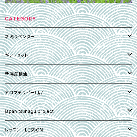
CATEGORY
新潟ラベンダー
エッセンシャルオイル(精油)
ギフトセット
アロマレシピ付き
アロマ・ミスト
Xmas｜ウィンターギフト
新潟産精油
アブソリュート精油
オーデコロン/天然香水
イリスの壺セット
柚子香 YUZUKO
アロマテラピー用品
2019蔵出し熟成タイプ
精油5ml
ラベンダー生花
バレンタイン｜プチギフト
新潟ラベンダー✖︎柚子ユズ
クリーム基材
japan tsunagu project
2020 蔵出し熟成タイプ
マスクスプレー30ml
QUONテリーヌ＆柚子スプレーセット
ラベンダー・ウォーター
アロマスプレー
雪里プレミアムセレクション 5％ in jojoba
AROMA MISTアロマミストスプレー
レッスン｜LESSON