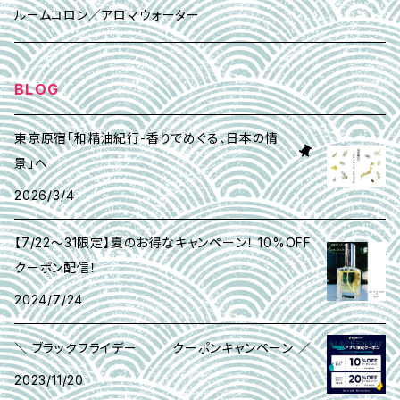
ハンドクリーム
ローズマリー・ウォーター
スターティングコレクション(精油10種）ト)
ルームコロン／アロマウォーター
マウスウォッシュキット
BLOG
香る髪ゴム
東京原宿「和精油紀行-香りでめぐる、日本の情
景」へ
アイピロー
2026/3/4
【7/22〜31限定】夏のお得なキャンペーン！ 10%OFF
クーポン配信！
2024/7/24
＼ ブラックフライデー クーポンキャンペーン ／
2023/11/20