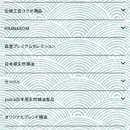
スペシャルブレンド精油
クロモジオイル
神奈川ユズ＋八ヶ岳アカマツ＋新潟ラベンダー
ラベンダー・サシェ(匂い袋)
手作りお香とお香立てセット
クロモジオイル
yuica認定日本産精油アドバイザー
伝統工芸コラボ商品
アロマストーン(芳香用)セット
スギオイル
tori sachet
beautiful マスク
スギオイル
和絹糸アロマブローチ
PRANAROM
ニオイコブシオイル
にほい袋｜お香
マスク＆ルームスプレー
ニオイコブシオイル
こぎん刺しsachet
Essential oil 精油
森里プレミアムセレクション
ラベンダーオイル
タッセルsachet
CP石鹸｜コールドプロセス製法
ラベンダーオイル
伝統の亀田縞シューキーパー
ハーブウォーター
日本産天然精油
オーデコロン石けん『イリスの壺』
dry flower ラベンダー
香る髪ゴム/正絹小紋
ハンドクリーム
せっけん
ピュア・ラベンダー石鹸
森里プレミアムセレクション
ハンドクリーム
yuica日本産天然精油製品
手作りお香｜インセンス
ヘアケア＆ボディケア
オリジナルブレンド精油