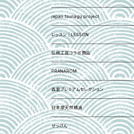
2019蔵出し熟成タイプ
精油5ml
ラベンダー生花
バレンタイン｜プチギフト
新潟ラベンダー✖︎柚子ユズ
クリーム基材
japan tsunagu project
2020 蔵出し熟成タイプ
マスクスプレー30ml
QUONテリーヌ＆柚子スプレーセット
ラベンダー・ウォーター
アロマスプレー
雪里プレミアムセレクション 5％ in jojob
AROMA MISTアロマミストスプレー
レッスン｜LESSON
スペシャルブレンド精油
クロモジオイル
神奈川ユズ＋八ヶ岳アカマツ＋新潟ラベンダー
ラベンダー・サシェ(匂い袋)
手作りお香とお香立てセット
クロモジオイル
yuica認定日本産精油アドバイザー
伝統工芸コラボ商品
アロマストーン(芳香用)セット
スギオイル
tori sachet
beautiful マスク
スギオイル
和絹糸アロマブローチ
PRANAROM
ニオイコブシオイル
にほい袋｜お香
マスク＆ルームスプレー
ニオイコブシオイル
こぎん刺しsachet
Essential oil 精油
森里プレミアムセレクション
ラベンダーオイル
タッセルsachet
CP石鹸｜コールドプロセス製法
ラベンダーオイル
伝統の亀田縞シューキーパー
ハーブウォーター
日本産天然精油
オーデコロン石けん『イリスの壺』
dry flower ラベンダー
香る髪ゴム/正絹小紋
ハンドクリーム
せっけん