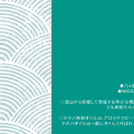
◉八ヶ
◉NIIGA
◇里山から採取して蒸留する希少な精油
５％希釈ホホ
◇ホホバ希釈オイルは、アロマテラピー
ホホバオイルは一般にオイルと呼ばれま