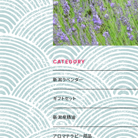
CATEGORY
新潟ラベンダー
エッセンシャルオイル(精油)
ギフトセット
アロマレシピ付き
アロマ・ミスト
Xmas｜ウィンターギフト
新潟産精油
アブソリュート精油
オーデコロン/天然香水
イリスの壺セット
柚子香 YUZUKO
アロマテラピー用品