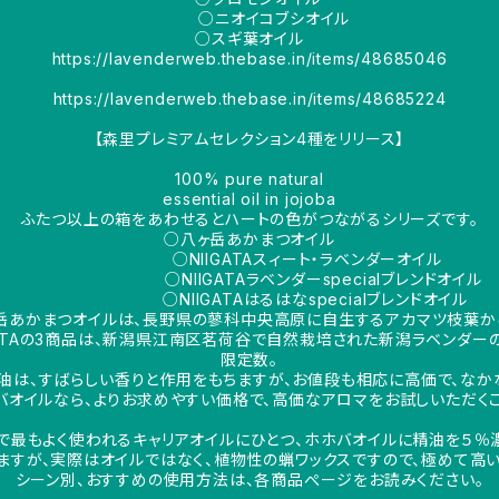
○ニオイコブシオイル
○スギ葉オイル
https://lavenderweb.thebase.in/items/48685046
https://lavenderweb.thebase.in/items/48685224
【森里プレミアムセレクション4種をリリース】
100% pure natural
essential oil in jojoba
ふたつ以上の箱をあわせるとハートの色がつながるシリーズです。
○八ヶ岳あかまつオイル
○NIIGATAスィート・ラベンダーオイル
○NIIGATAラベンダーspecialブレンドオイル
○NIIGATAはるはなspecialブレンドオイル
岳あかまつオイルは、長野県の蓼科中央高原に自生するアカマツ枝葉か
TAの3商品は、新潟県江南区茗荷谷で自然栽培された新潟ラベンダー
限定数。
は、すばらしい香りと作用をもちますが、お値段も相応に高価で、なか
バオイルなら、よりお求めやすい価格で、高価なアロマをお試しいただくこ
で最もよく使われるキャリアオイルにひとつ、ホホバオイルに精油を５％濃
すが、実際はオイルではなく、植物性の蝋ワックスですので、極めて高い
シーン別、おすすめの使用方法は、各商品ぺージをお読みください。